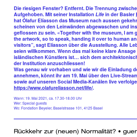
Die riesigen Fenster? Entfernt. Die Trennung zwisc
Aufgehoben. Mit seiner Installation
Life
in der Basler
hat Ólafur Elíasson das Museum nach aussen gekehr
scheinen von den Leinwänden abgewaschen und ins
geflossen zu sein. «Together with the museum, I am g
the artwork, so to speak, handing it over to human 
visitors”, sagt Elíasson über die Ausstellung. Alle 
seien willkommen. Wenn das mal keine klare Ansage
isländischen Künstlers ist… sich dem architektonis
der Institution anzuschliessen!
Was genau wir vorhaben und wie wir die Einladung d
annehmen, könnt ihr am 19. Mai über den Live-Stream
sowie auf unseren Social Media-Kanälen live verfolge
https://www.olafureliasson.net/life/
.
Wann: 19. Mai 2021, ca. 17.30-18.00 Uhr
Wer: Special guests
Wo: Fondation Beyeler, Baselstrasse 101, 4125 Basel