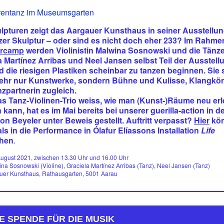
rentanz im Museumsgarten
lpturen zeigt das Aargauer Kunsthaus in seiner Ausstellun
er Skulptur – oder sind es nicht doch eher 233? Im Rahme
rcamp
werden Violinistin Malwina Sosnowski und die Tänz
a Mart
í
nez Arribas und Neel Jansen selbst Teil der Ausstell
 die riesigen Plastiken scheinbar zu tanzen beginnen. Sie 
ehr nur Kunstwerke, sondern Bühne und Kulisse, Klangkö
zpartnerin zugleich.
s Tanz-Violinen-Trio weiss, wie man (Kunst-)Räume neu er
kann, hat es im Mai bereits bei unserer guerilla-action in d
on Beyeler unter Beweis gestellt. Auftritt verpasst?
Hier
kön
s in die Performance in Ólafur Elíassons Installation
Life
chen
.
August 2021, zwischen 13.30 Uhr und 16.00 Uhr
na Sosnowski (Violine), Graciela Martínez Arribas (Tanz), Neel Jansen (Tanz)
uer Kunsthaus, Rathausgarten, 5001 Aarau
E SPENDE FÜR DIE MUSIK