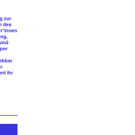
g zur
n des
er*innen
ung,
sind
rper
lebbar
er
nt ihr