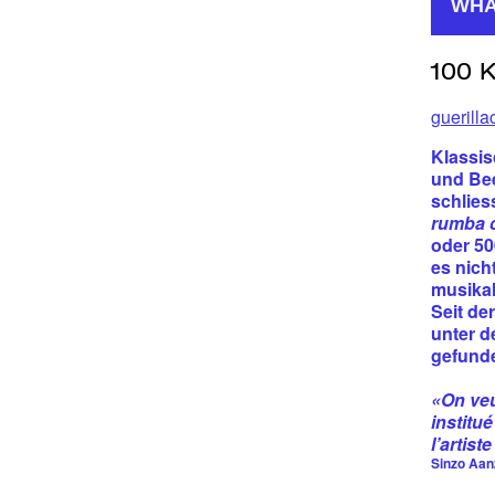
WHA
guerill
Klassis
und Bee
schlies
rumba 
oder 50
es nich
musika
Seit de
unter d
gefunde
«On veu
institu
l’artis
Sinzo Aan