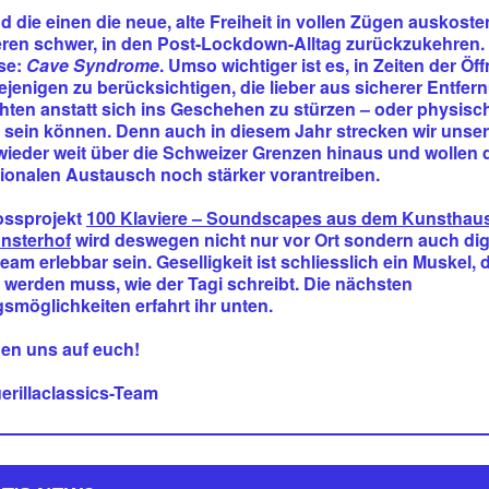
 die einen die neue, alte Freiheit in vollen Zügen auskosten,
ren schwer, in den Post-Lockdown-Alltag zurückzukehren.
se:
Cave Syndrome
. Umso wichtiger ist es, in Zeiten der Öf
ejenigen zu berücksichtigen, die lieber aus sicherer Entfer
ten anstatt sich ins Geschehen zu stürzen – oder physisch
 sein können. Denn auch in diesem Jahr strecken wir unse
wieder weit über die Schweizer Grenzen hinaus und wollen 
tionalen Austausch noch stärker vorantreiben.
ossprojekt
100 Klaviere – Soundscapes aus dem Kunsthaus
nsterhof
wird deswegen nicht nur vor Ort sondern auch digi
ream erlebbar sein. Geselligkeit ist schliesslich ein Muskel, 
rt werden muss, wie der Tagi schreibt. Die nächsten
gsmöglichkeiten erfahrt ihr unten.
uen uns auf euch!
erillaclassics-Team