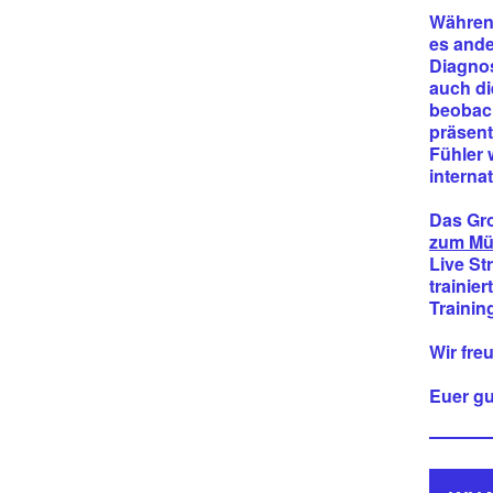
Während
es ande
Diagno
auch di
beobach
präsent
Fühler 
interna
Das Gr
zum Mü
Live St
trainie
Trainin
Wir fre
Euer gu