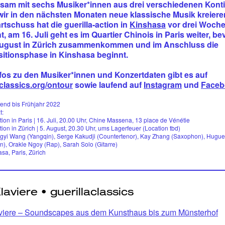
am mit sechs Musiker*innen aus drei verschiedenen Kont
wir in den nächsten Monaten neue klassische Musik kreiere
rtschuss hat die guerilla-action in
Kinshasa
vor drei Woch
, am 16. Juli geht es im Quartier Chinois in Paris weiter, be
August in Zürich zusammenkommen und im Anschluss die
tionsphase in Kinshasa beginnt.
fos zu den Musiker*innen und Konzertdaten gibt es auf
aclassics.org/ontour
sowie laufend auf
Instagram
und
Faceb
end bis Frühjahr 2022
t:
ction in Paris | 16. Juli, 20.00 Uhr, Chine Massena, 13 place de Vénétie
ction in Zürich | 5. August, 20.30 Uhr, ums Lagerfeuer (Location tbd)
yi Wang (Yangqin), Serge Kakudji (Countertenor), Kay Zhang (Saxophon), Huguet
n), Orakle Ngoy (Rap), Sarah Solo (Gitarre)
sa, Paris, Zürich
viere – Soundscapes aus dem Kunsthaus bis zum Münsterhof