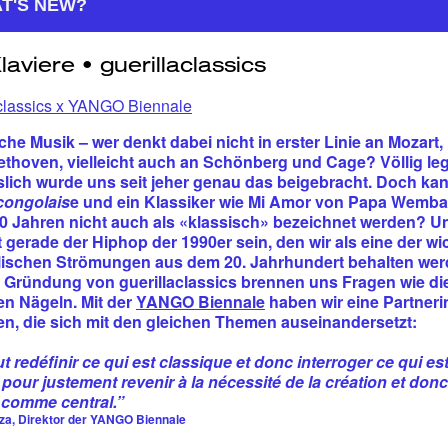
T'S NEW?
aclassics x YANGO Biennale
che Musik – wer denkt dabei nicht in erster Linie an Mozart
thoven, vielleicht auch an Schönberg und Cage? Völlig leg
slich wurde uns seit jeher genau das beigebracht. Doch kan
congolais
e und ein Klassiker wie Mi Amor von Papa Wemba 
0 Jahren nicht auch als «klassisch» bezeichnet werden?
Un
t gerade der Hiphop der 1990er sein, den wir als eine der wi
lischen Strömungen aus dem 20. Jahrhundert behalten we
r Gründung von guerillaclassics brennen uns Fragen wie di
en Nägeln. Mit der
YANGO Biennal
e
haben wir eine Partneri
n, die sich mit den gleichen Themen auseinandersetzt:
t redéfinir ce qui est classique et donc interroger ce qui es
é pour justement revenir à la nécessité de la création et donc
te comme central.”
za, Direktor der YANGO Biennale