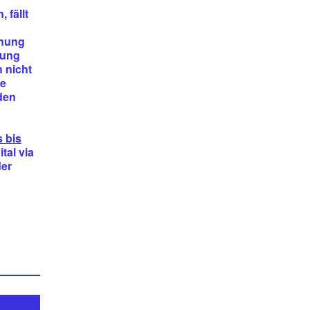
 fällt
fnung
nung
 nicht
re
den
 bis
tal via
der