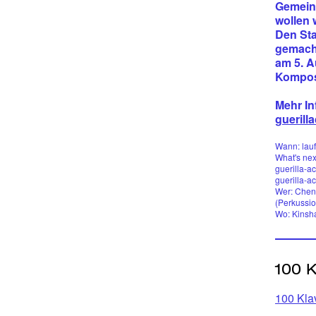
Gemeins
wollen 
Den Sta
gemacht
am 5. 
Komposi
Mehr In
guerill
Wann: lauf
What's nex
guerilla-a
guerilla-a
Wer: Cheng
(Perkussio
Wo: Kinsha
100 Kla