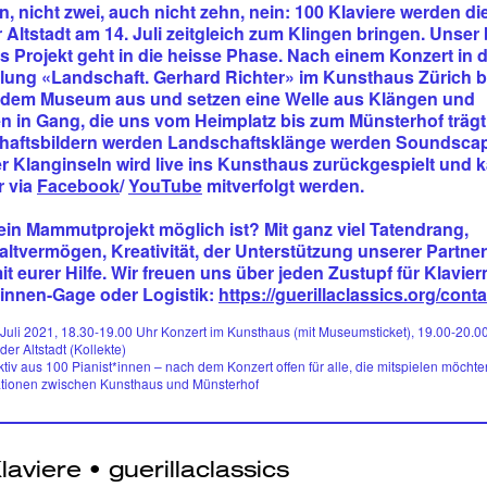
in, nicht zwei, auch nicht zehn, nein: 100 Klaviere werden di
 Altstadt am 14. Juli zeitgleich zum Klingen bringen. Unser 
s Projekt geht in die heisse Phase. Nach einem Konzert in 
lung «Landschaft. Gerhard Richter» im Kunsthaus Zürich 
 dem Museum aus und setzen eine Welle aus Klängen und
n in Gang, die uns vom Heimplatz bis zum Münsterhof trägt
haftsbildern werden Landschaftsklänge werden Soundsca
r Klanginseln wird live
ins Kunsthaus zurückgespielt und k
r via
Facebook
/
YouTube
mitverfolgt werden.
ein Mammutprojekt möglich ist? Mit ganz viel Tatendrang,
ltvermögen, Kreativität, der Unterstützung unserer Partne
it eurer Hilfe. Wir freuen uns über jeden Zustupf für Klavier
*innen-Gage oder Logistik:
https://guerillaclassics.org/conta
Juli 2021, 18.30-19.00 Uhr Konzert im Kunsthaus (mit Museumsticket), 19.00-20.0
der Altstadt (Kollekte)
ktiv aus 100 Pianist*innen – nach dem Konzert offen für alle, die mitspielen möchte
ationen zwischen Kunsthaus und Münsterhof