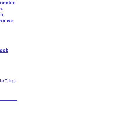
inenten
n.
en
vor wir
ook
.
te Tolinga