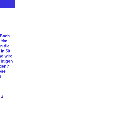
, Bach
itim,
n die
in 50
d wird
chtigen
rden?
ese
n
t
 à