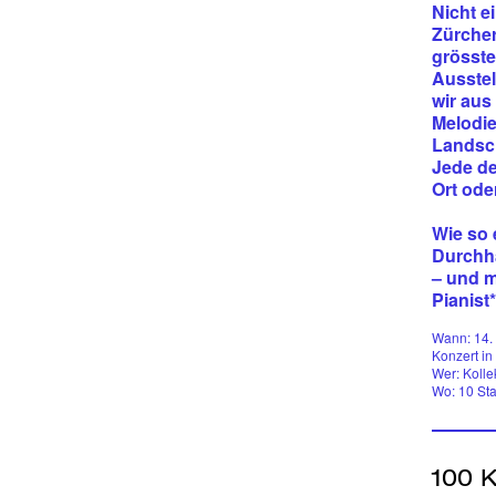
Nicht e
Zürcher
grösste
Ausstel
wir aus
Melodie
Landsc
Jede de
Ort ode
Wie so 
Durchha
– und m
Pianist
Wann: 14. 
Konzert in 
Wer: Kolle
Wo: 10 St