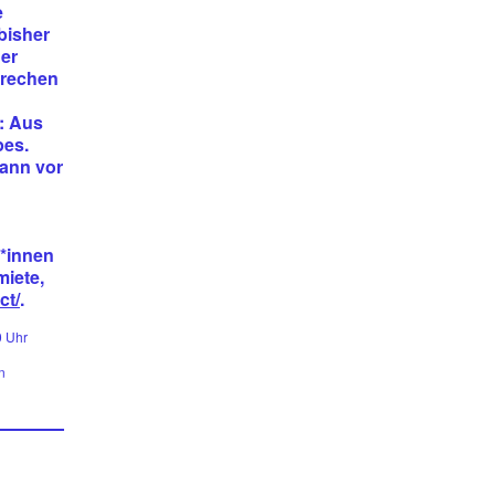
e
bisher
der
brechen
: Aus
pes.
ann vor
r*innen
miete,
ct/
.
0 Uhr
n