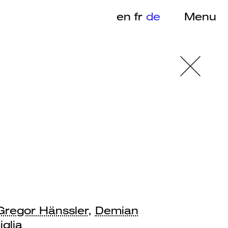
en
fr
de
Menu
Gregor Hänssler
,
Demian
glia