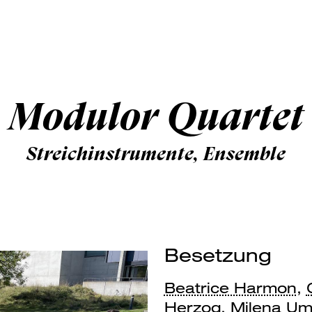
Modulor Quartet
Streichinstrumente, Ensemble
Besetzung
Beatrice Harmon
,
Herzog
,
Milena Umi