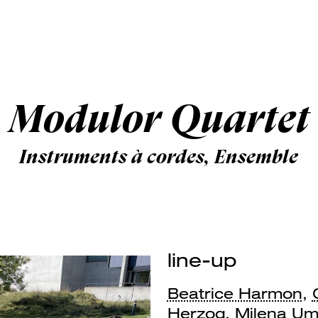
Modulor Quartet
Instruments à cordes, Ensemble
line-up
Beatrice Harmon
,
Herzog
,
Milena Umi