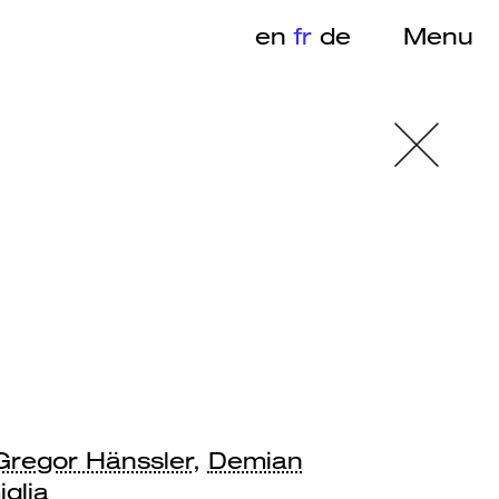
en
fr
de
Menu
Gregor Hänssler
,
Demian
glia