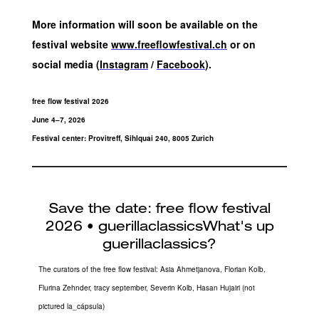
More information will soon be available on the
festival website
www.freeflowfestival.ch
or on
social media (
Instagram
/
Facebook
).
free flow festival 2026
June 4–7, 2026
Festival center: Provitreff, Sihlquai 240, 8005 Zurich
The curators of the free flow festival: Asia Ahmetjanova, Florian Kolb,
Flurina Zehnder, tracy september, Severin Kolb, Hasan Hujairi (not
pictured la_cápsula)