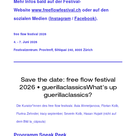
Mehr Infos bald auf der Festival-
Website
www.freeflowfestival.ch
oder auf den
sozialen Medien (
Instagram
/
Facebook
).
free flow festival 2026
4. - 7. Juni 2026
Festivalzentrum: Provitreff, Sihlquai 240, 8005 Zürich
Die Kurator*innen des free flow festivals: Asia Ahmetjanova, Florian Kolb,
Flurina Zehnder, tracy september, Severin Kolb, Hasan Hujairi (nicht auf
dem Bild la_cápsula)
Programm Sneak Peek