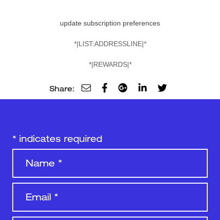
update subscription preferences
*|LIST:ADDRESSLINE|*
*|REWARDS|*
Share:
Sign up to our newsletter!
*
indicates required