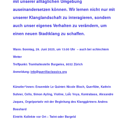
mit unserer alltäglichen Umgebung
auseinandersetzen können. Wir lernen nicht nur mit
unserer Klanglandschaft zu interagieren, sondern
auch unser eigenes Verhalten zu verändern, um
einen neuen Stadtklang zu schaffen.
Wann: Sonntag, 29. Juni 2025, um 13:00 Uhr – auch bei schlechtem
Wetter
Treffpunkt: Tramhaltestelle Burgwies, 8032 Zürich
Anmeldung:
info@guerillaclassics.org
Künstler*innen: Ensemble Le Quintet: Nicole Bloch, Querflöte, Kathrin
Suhner, Cello, Simon Ayling, Violine, LoÏc Veya, Kontrabass, Alexandre
Jaques, Orgelportativ mit der Begleitung des Klanggärtners Andres
Bosshard
Eintritt: Kollekte vor Ort – Twint oder Bargeld