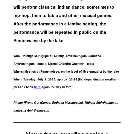
will perform classical Indian dance, sometimes to
hip-hop, then to tabla and other musical genres.
After the performance in a festive setting, the
performance will be repeated in public on the
Rentenwiese by the lake.
Who: Rethuga Murugupillai, Mithuja Amirthalingam, Janusha
Amirthalingam - dance, Nirmal Chandra Guentert - tabla
Where: Meet us at Rentenwiese, on the level of Mythenquai 2 by the lake
When: Tuesday, July 1, 2025, approx. 20:15 (tbc depending on weather -
please check
here
again the day before)
Photo: Hiromi Gut (Dance: Rethuga Murugupillai, Mithuja Amirthalingam,
Janusha Amirthalingam)