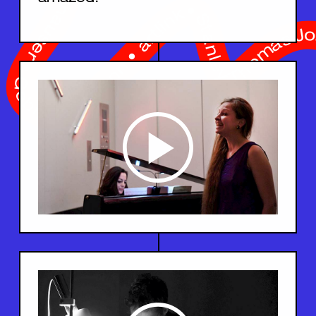
Tellenbach-Stiftung • Fondation SUISA • Ernst Göhner Stiftung • Migros Kulturprozent • Elisabeth Weber Stiftung • WaliDad • Albert Huber-Stiftung • Klavierwerkstatt René Waldhauser • Gebr. Bachmann • artlink • Stanley Thomas Johnson Stiftung • Stiftung temperatio • Stadt Zürich Kultur • Pro Helvetia 