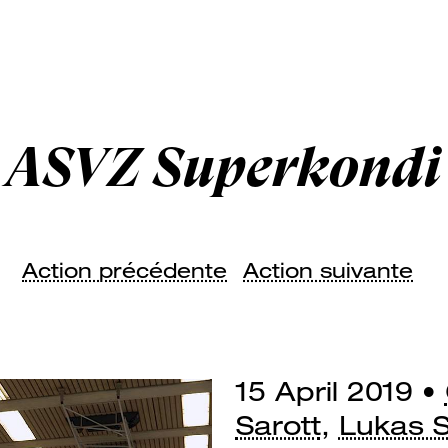
ASVZ Superkondi
Action précédente
Action suivante
15 April 2019 •
Sarott
,
Lukas 