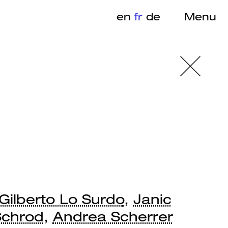
en
fr
de
Menu
Gilberto Lo Surdo
,
Janic
Schrod
,
Andrea Scherrer