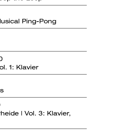
 Musical Ping-Pong
0
l. 1: Klavier
es
9
ide | Vol. 3: Klavier,