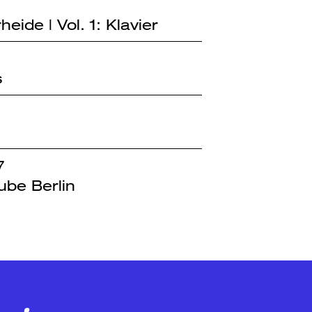
ide | Vol. 1: Klavier
s
7
ube Berlin