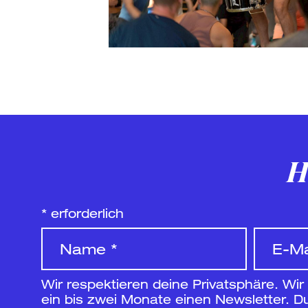
H
*
erforderlich
Wir respektieren deine Privatsphäre. Wir
ein bis zwei Monate einen Newsletter. Du