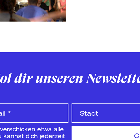
ol dir unseren Newslett
 verschicken etwa alle
 kannst dich jederzeit