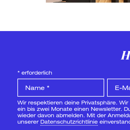
H
*
erforderlich
Wir respektieren deine Privatsphäre. Wir
ein bis zwei Monate einen Newsletter. Du
wieder davon abmelden. Mit der Anmeldun
unserer
Datenschutzrichtlinie
einverstan