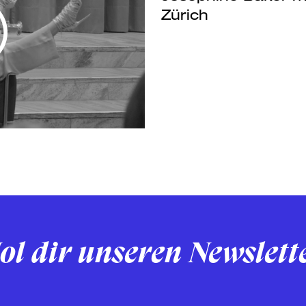
Zürich
ol dir unseren Newslett