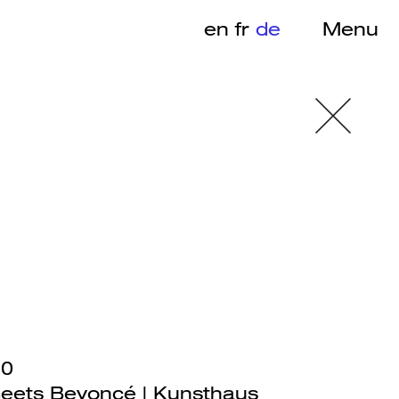
en
fr
de
Menu
20
eets Beyoncé | Kunsthaus