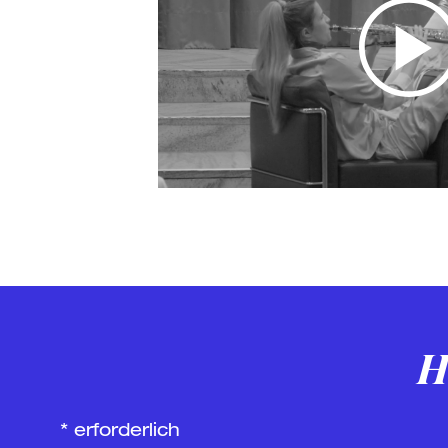
H
*
erforderlich