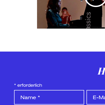
H
*
erforderlich