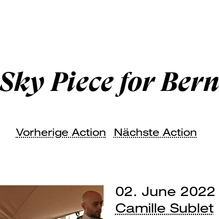
Sky Piece for Ber
Vorherige Action
Nächste Action
02. June 2022
Camille Sublet