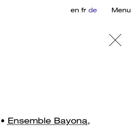
en
fr
de
Menu
n
 •
Ensemble Bayona
,