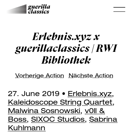
Erlebnis.xyz x
guerillaclassics | RWI
Bibliothek
Vorherige Action
Nächste Action
27. June 2019 •
Erlebnis.xyz
,
Kaleidoscope String Quartet
,
Malwina Sosnowski
,
v0ll &
Boss
,
SIXOC Studios
,
Sabrina
Kuhlmann