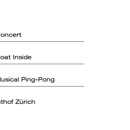
Concert
loat Inside
 Musical Ping-Pong
thof Zürich