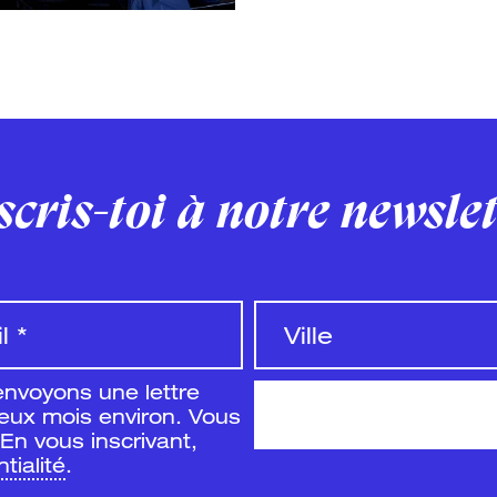
scris-toi à notre newsle
envoyons une lettre
deux mois environ. Vous
En vous inscrivant,
tialité
.