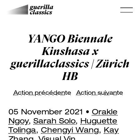
YANGO Biennale
Kinshasa x
guerillaclassics | Zürich
HB
Action précédente
Action suivante
05 November 2021 •
Orakle
Ngoy
,
Sarah Solo
,
Huguette
Tolinga
,
Chengyi Wang
,
Kay
Zhang
,
Visual Vin