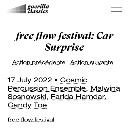
free flow festival: Car
Surprise
Action précédente
Action suivante
17 July 2022 •
Cosmic
Percussion Ensemble
,
Malwina
Sosnowski
,
Farida Hamdar
,
Candy Toe
free flow festival